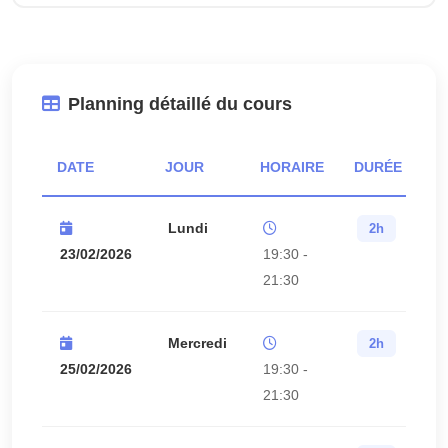
Planning détaillé du cours
DATE
JOUR
HORAIRE
DURÉE
S
Lundi
2h
23/02/2026
19:30 -
21:30
Mercredi
2h
25/02/2026
19:30 -
21:30